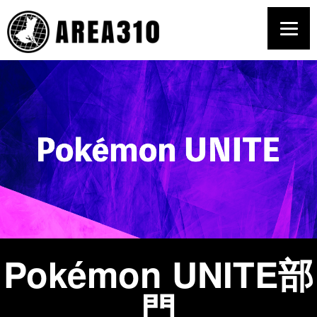
Pokémon UNITE部
門