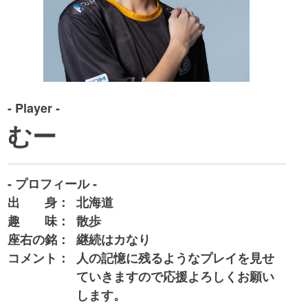
- Player -
むー
- プロフィール -
出 身：
北海道
趣 味：
散歩
座右の銘：
継続はカなり
コメント：
人の記憶に残るようなプレイを見せ
ていきますので応援よろしくお願い
します。