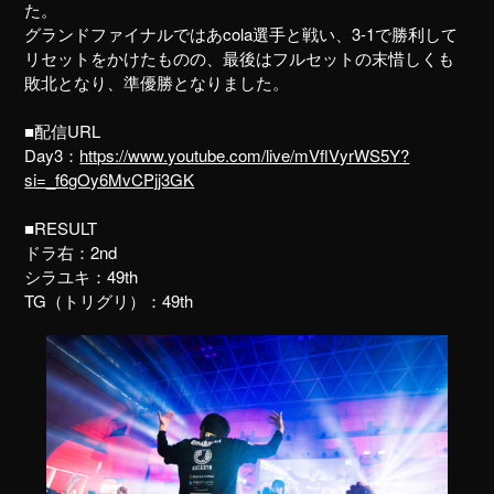
た。
グランドファイナルではあcola選手と戦い、3-1で勝利して
リセットをかけたものの、最後はフルセットの末惜しくも
敗北となり、準優勝となりました。
■配信URL
Day3：
https://www.youtube.com/live/mVflVyrWS5Y?
si=_f6gOy6MvCPjj3GK
■RESULT
ドラ右：2nd
シラユキ：49th
TG（トリグリ）：49th